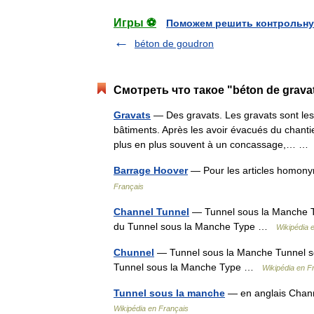
Игры ⚽
Поможем решить контрольну
béton de goudron
Смотреть что такое "béton de grava
Gravats
— Des gravats. Les gravats sont les 
bâtiments. Après les avoir évacués du chanti
plus en plus souvent à un concassage,… 
Barrage Hoover
— Pour les articles homon
Français
Channel Tunnel
— Tunnel sous la Manche Tu
du Tunnel sous la Manche Type …
Wikipédia 
Chunnel
— Tunnel sous la Manche Tunnel so
Tunnel sous la Manche Type …
Wikipédia en F
Tunnel sous la manche
— en anglais Chann
Wikipédia en Français