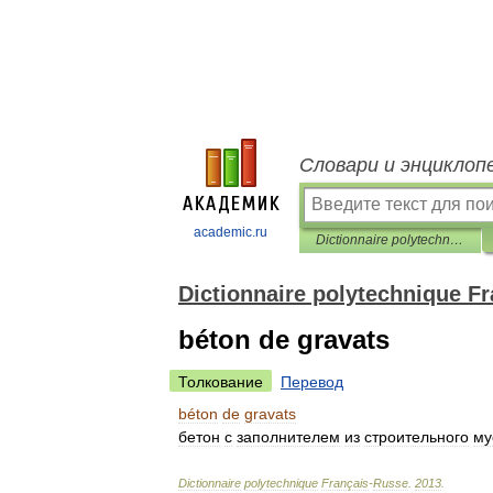
Словари и энциклоп
academic.ru
Dictionnaire polytechnique Français-Russe
Dictionnaire polytechnique F
béton de gravats
Толкование
Перевод
béton
de
gravats
бетон
с
заполнителем
из
строительного
му
Dictionnaire
polytechnique
Français
-
Russe
.
2013
.