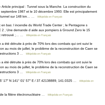
Article principal : Tunnel sous la Manche. La construction du
5 septembre 1987 et le 10 décembre 1993. Elle est principalement
t le tunnel sur 148 km… …
Wikipédia en Français
en bas: l incendie du World Trade Center ; le Pentagone s
TC 2 ; Une demande d aide aux pompiers à Ground Zero le 15
st retrouvé ;… …
Wikipédia en Français
 a été détruite à près de 70% lors des combats qui ont suivi le
on au mois de juillet, le problème de la reconstruction de Caen se
Destructions 3 …
Wikipédia en Français
a été détruite à près de 70% lors des combats qui ont suivi le
on au mois de juillet, le problème de la reconstruction de Caen se
Destructions 3 …
Wikipédia en Français
′ 17″ N 141° 01′ 57″ E / 37.42138889, 141.0325 …
Wikipédia en
e la filière électronucléaire …
Wikipédia en Français