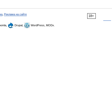
ка
,
Реклама на сайте
18+
omla,
Drupal,
WordPress, MODx.