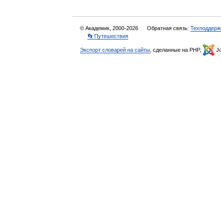
© Академик, 2000-2026
Обратная связь:
Техподдерж
👣 Путешествия
Экспорт словарей на сайты
, сделанные на PHP,
Jo