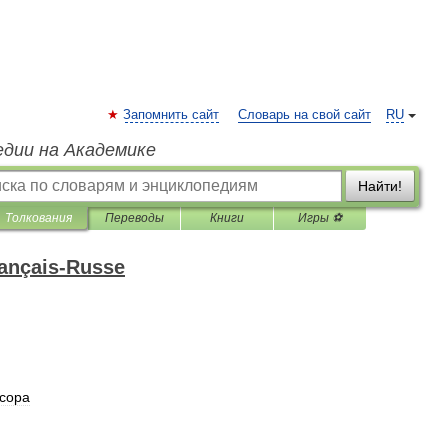
Запомнить сайт
Словарь на свой сайт
RU
едии на Академике
Найти!
Толкования
Переводы
Книги
Игры ⚽
rançais-Russe
сора