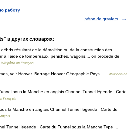
ю работу
béton de graviers
ts" в других словарях:
débris résultant de la démolition ou de la construction des
er à l aide de tombereaux, péniches, wagons..., on procède de
…
Wikipédia en Français
ymes, voir Hoover. Barrage Hoover Géographie Pays …
Wikipédia en
nnel sous la Manche en anglais Channel Tunnel légende : Carte
en Français
us la Manche en anglais Channel Tunnel légende : Carte du
rançais
el Tunnel légende : Carte du Tunnel sous la Manche Type …